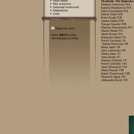
Moja szkoła
Skarbnik: Ola Rajewska
Moi uczniowie
Mateusz Laskowski IVA
Samorząd uczniowski
Kamila Duszkiewicz IVA
Matematyka
Edyta Szymańska IVA
Linki
Dawid Utnik IVB
Karol Kozak IVB
Sandra Salska IVB
Tomasz Sawicki IVB
Martyna Tomczewska IVC
Napisz do mnie !
Marcin Horak IVC
Jakub Ryznar IVC
Jesteś
468253
osobą
Katarzyna Gębuś VA
odwiedzającą tę stronę.
Patryk Szczypek VA
Natalia Borowska VB
Marta Janik VB
Julia Latkowska VB
Żaneta Janes VC
Anna Horak VC
Damian Zieliński VC
Paweł Gidziński VIA
Anna Woroniuch VIA
Marta Pieniak VIB
Kamil Zimnowoda VIB
Wojciech Gębuś VIC
Aleksandra Kocik VIC