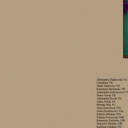
Aleksandra Rajkowska VA
Gidzińska VA
Jakub Tarnowicz VA
Katarzyna Kucharska VB
Aleksandra Arasimowicz 
Maria Szwaj VB
Aleksandra Kocik VC
Adam Polak VC
Monika Maj VC
Anna Kostrzewa VIA
Anna Duszkiewicz VIA
Kamila Wolanin VIA
Natalia Piotrowska VIB
Katarzyna Zielińska VIB
Wojciech Dudziec VIB
Karolina Sobania VIC