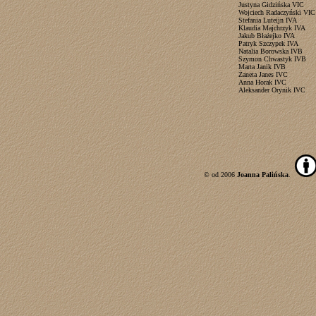
Justyna Gidzińska VIC
Wojciech Radaczyński VIC
S
tefania Luteijn IVA
Klaudia Majchrzyk IVA
Jakub Błażejko IVA
Patryk Szczypek IVA
Natalia Borowska IVB
Szymon Chwastyk IVB
Marta Janik IVB
Żaneta Janes IVC
Anna Horak IVC
Aleksander Orynik IVC
© od 2006
Joanna Palińska
.