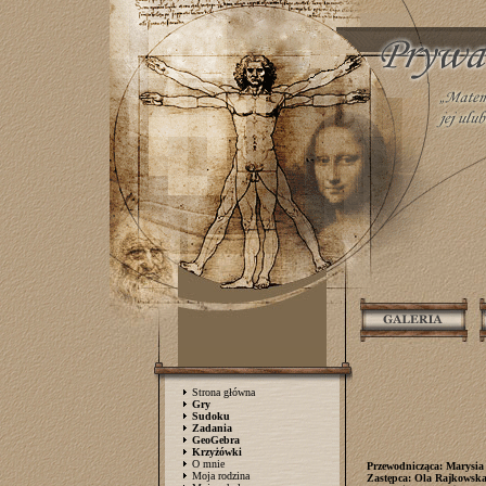
Strona główna
Gry
Sudoku
Zadania
GeoGebra
Krzyżówki
O mnie
Przewodnicząca: Marysia
Moja rodzina
Zastępca: Ola Rajkowsk