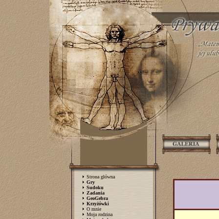
Strona główna
Gry
Sudoku
Zadania
GeoGebra
Krzyżówki
O mnie
Moja rodzina