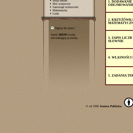
Moja szkoła
1. DODAWANIE 
Moi uczniowie
ODEJMOWANIE
Samorząd uczniowski
Matematyka
Linki
2. KRZYŻÓWK
MATEMATYCZ
Napisz do mnie !
Jesteś
468283
osobą
odwiedzającą tę stronę.
3. ZAPIS LICZB
SŁOWNIE
4. WŁASNOŚC
5. ZADANIA T
© od 2006
Joanna Palińska
.