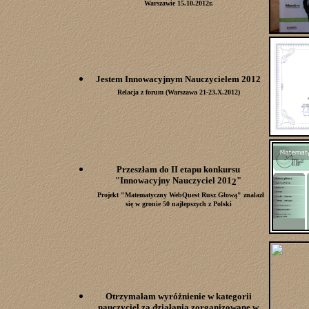
Warszawie 15.10.2012r.
Jestem
I
nnowacyjnym Nauczycielem 2012
Relacja z forum (Warszawa 21-23.X
.
2012)
Przeszłam do II etapu konkursu
"Innowacyjny Nauczyciel 201
"
2
Projekt "Matematyczny WebQuest Rusz Głową" znalazł
się w gronie 50 najlepszych z Polski
Otrzymałam wyróżnienie w kategorii
nauczyciel za działania zorganizowane w