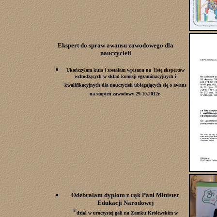
Ekspert do spraw awansu zawodowego dla
nauczycieli
Ukończyłam kurs i zostałam wpisana na listę ekspertów
wchodzących w skład komisji egzaminacyjnych i
kwalifikacyjnych dla nauczycieli ubiegających się o awans
na stopień zawodowy 29.10.2012r.
Odebrałam dyplom
z rąk Pani
Minister
Edukacji Narodowej
U
dział w uroczystej gali na Zamku Królewskim w