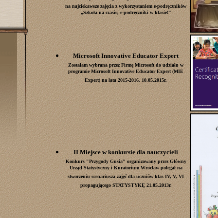
na najciekawsze zajęcia z wykorzystaniem e-podręczników
„Szkoła na czasie, e-podręczniki w klasie!”
Microsoft Innovative Educator Expert
Zostałam wybrana przez Firmę Microsoft do udziału w
programie Microsoft Innovative Educator Expert (MIE
Expert) na lata 2015-2016. 10.05.2015r.
II Miejsce w konkursie dla nauczycieli
Konkurs "Przygody Gusia" organizowany przez Główny
Urząd Statystyczny i Kuratorium Wrocław polegał na
stworzeniu scenariusza zajęć dla uczniów klas IV, V, VI
propagującego STATYSTYKĘ 21.05.2013r.