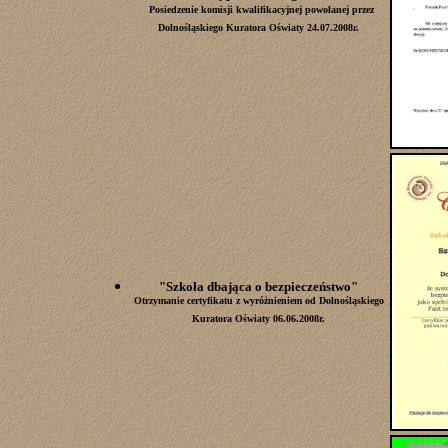
Posiedzenie komisji kwalifikacyjnej powołanej przez
Dolnośląskiego Kuratora Oświaty 24.07.2008r.
"Szkoła dbająca o bezpieczeństwo"
Otrzymanie certyfikatu z wyróżnieniem od Dolnośląskiego
Kuratora Oświaty 06.06.2008r.