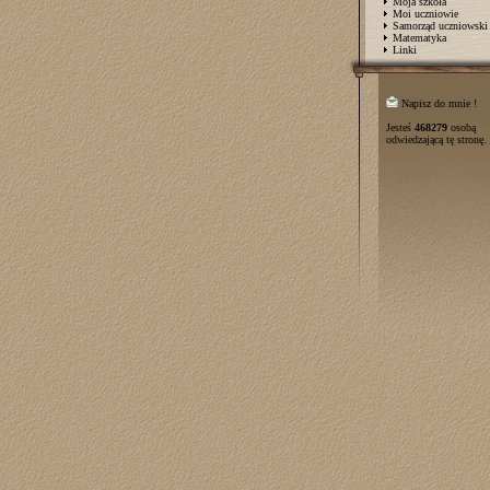
Moja szkoła
Moi uczniowie
Samorząd uczniowski
Matematyka
Linki
Napisz do mnie !
Jesteś
468279
osobą
odwiedzającą tę stronę.