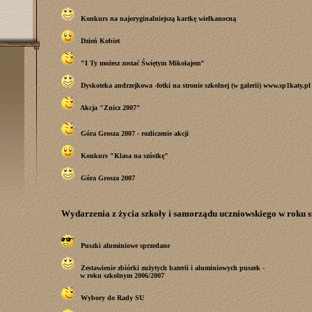
Konkurs na najoryginalniejszą kartkę wielkanocną
Dzień Kobiet
"I Ty możesz zostać Świętym Mikołajem"
Dyskoteka andrzejkowa -fotki na stronie szkolnej (w galerii)
www.sp1katy.pl
Akcja "Znicz 2007"
Góra Grosza 2007 - rozliczenie akcji
Konkurs "Klasa na szóstkę"
Góra Grosza 2007
Wydarzenia z życia szkoły i samorządu uczniowskiego w roku 
Puszki aluminiowe sprzedane
Zestawienie zbiórki zużytych baterii i aluminiowych puszek -
w roku szkolnym 2006/2007
Wybory do Rady SU