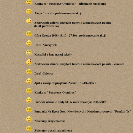
Konkurs "Puszkowy Omnibus" - eliminacje regionalne
Akcja "znicz" - podsumowanie akcji
Zestawienie zbiórki zużytych baterii i aluminiowych puszek -
do 31 października
Góra Grosza 2006 (16.10 - 27.10) - podsumowanie akcji
Dzień Nauczyciela
Koszulki z logo naszej szkoły
Zestawienie zbiórki zużytych baterii i aluminiowych puszek - wrzesień
Dzień Chłopca
Apel z okazji "Sprzątania Ziemi" - 15.09.2006 r.
Konkurs "Puszkowy Omnibus"
Pierwsze zebranie Rady SU w roku szkolnym 2006/2007
Fundacja Na Rzecz Osób Niewidomych i Niepełnosprawnych
"Pomóż i Ty"
Zbieramy zużyte baterie
Zbieramy puszki aluminiowe