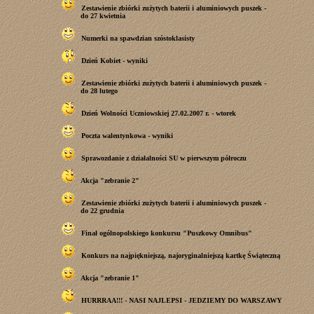
Zestawienie zbiórki zużytych baterii i aluminiowych puszek -
do 27 kwietnia
Numerki na spawdzian szóstoklasisty
Dzień Kobiet - wyniki
Zestawienie zbiórki zużytych baterii i aluminiowych puszek -
do 28 lutego
Dzień Wolności Uczniowskiej 27.02.2007 r. - wtorek
Poczta walentynkowa - wyniki
Sprawozdanie z działalności SU w pierwszym półroczu
Akcja "zebranie 2"
Zestawienie zbiórki zużytych baterii i aluminiowych puszek -
do 22 grudnia
Finał ogólnopolskiego konkursu "Puszkowy Omnibus"
Konkurs na najpiękniejszą, najoryginalniejszą kartkę Świąteczną
Akcja "zebranie 1"
HURRRAA!!! - NASI NAJLEPSI - JEDZIEMY DO WARSZAWY