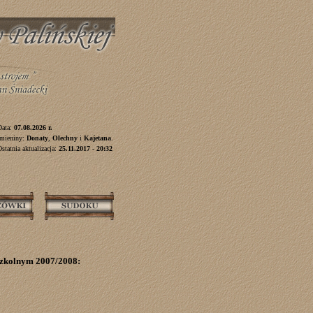
Data:
07.08.2026 r.
Imieniny:
Donaty
,
Olechny
i
Kajetana
.
statnia aktualizacja:
25.11.2017 - 20:32
szkolnym 2007/2008: