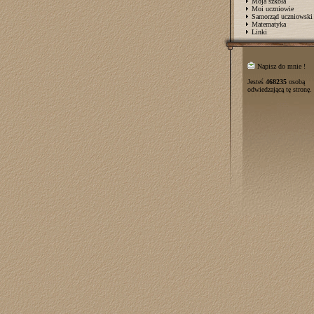
Moja szkoła
Moi uczniowie
Samorząd uczniowski
Matematyka
Linki
Napisz do mnie !
Jesteś
468235
osobą
odwiedzającą tę stronę.