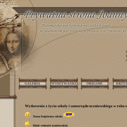
O
Wydarzenia z życia szkoły i samorządu uczniowskiego w roku 
Nasza bezpieczna szkoła
Dzień wolności uczniowskiej